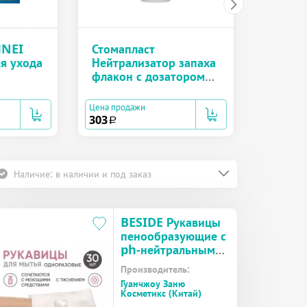
оксидо
Цена прод
JNEI
Стомапласт
412
a
я ухода
Нейтрализатор запаха
флакон с дозатором
полис
135мл (Stomaplast)
Цена продажи
303
a
Наличие: в наличии и под заказ
BESIDE Рукавицы
пенообразующие с
ph-нейтральным
гелем
Производитель:
двусторонние
Гуанчжоу Заню
(28935) №30
Косметикс (Китай)