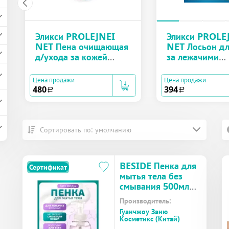
Эликси PROLEJNEI
Эликси PROLE
NET Пена очищающая
NET Лосьон дл
д/ухода за кожей
за лежачими
лежачих больных с
больными про
прополисом аэрозоль
250 мл
Цена продажи
Цена продажи
450 мл
480
394
a
a
Сортировать по: умолчанию
BESIDE Пенка для
Сертификат
мытья тела без
смывания 500мл
(28356) №1
Производитель:
Гуанчжоу Заню
Косметикс (Китай)