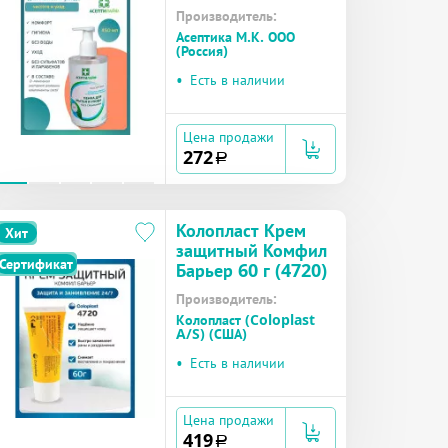
фл.450мл №1
Производитель:
Асептика М.К. ООО
(Россия)
•
Есть в наличии
Цена продажи
272
a
Колопласт Крем
Хит
защитный Комфил
Сертификат
Барьер 60 г (4720)
Производитель:
Колопласт (Coloplast
A/S) (США)
•
Есть в наличии
Цена продажи
419
a