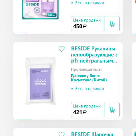
•
Есть в наличии
Цена продажи
450
a
BESIDE Рукавицы
пенообразующие с
ph-нейтральным
гелем
Производитель:
двусторонние
Гуанчжоу Заню
(30361) №30
Косметикс (Китай)
•
Есть в наличии
Цена продажи
421
a
BESIDE Шапочка