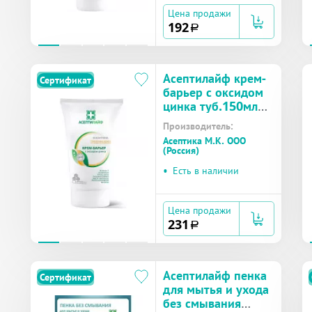
Цена продажи
192
a
Асептилайф крем-
Сертификат
барьер с оксидом
цинка туб.150мл
№1
Производитель:
Асептика М.К. ООО
(Россия)
•
Есть в наличии
Цена продажи
231
a
Асептилайф пенка
Сертификат
для мытья и ухода
без смывания