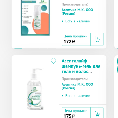
фл.150мл №1
Производитель:
Асептика М.К. ООО
(Россия)
•
Есть в наличии
Цена продажи
172
a
Асептилайф
шампунь-гель для
тела и волос
фл.250мл №1
Производитель:
Асептика М.К. ООО
(Россия)
•
Есть в наличии
Цена продажи
175
a