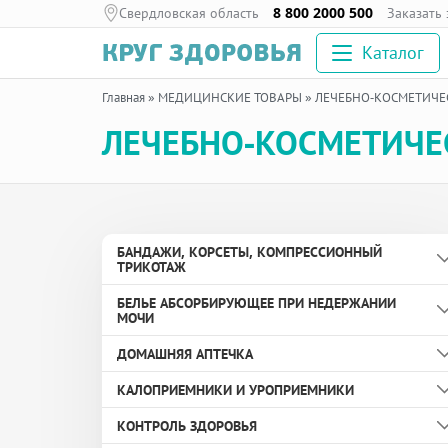
Свердловская область
8 800 2000 500
Заказать
Каталог
Главная
»
МЕДИЦИНСКИЕ ТОВАРЫ
»
ЛЕЧЕБНО-КОСМЕТИЧЕ
ЛЕЧЕБНО-КОСМЕТИЧЕ
БАНДАЖИ, КОРСЕТЫ, КОМПРЕССИОННЫЙ
ТРИКОТАЖ
БЕЛЬЕ АБСОРБИРУЮЩЕЕ ПРИ НЕДЕРЖАНИИ
Бандаж дородовой
МОЧИ
Бандаж противогрыжевой
ДОМАШНЯЯ АПТЕЧКА
Вкладыши урологические
Бандаж с аппликаторами биомагнитными
КАЛОПРИЕМНИКИ И УРОПРИЕМНИКИ
медицинскими
Пелёнки
Здоровье глаз
КОНТРОЛЬ ЗДОРОВЬЯ
Бандаж согревающий
Подгузники и подгузники-трусы для взрослых
Здоровье ног и суставов
Зажим для дренируемого калоприемника