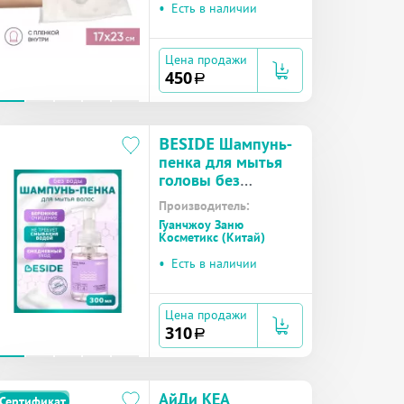
•
Есть в наличии
Цена продажи
450
a
BESIDE Шампунь-
пенка для мытья
головы без
смывания 300мл
Производитель:
(28672) №1
Гуанчжоу Заню
Косметикс (Китай)
•
Есть в наличии
Цена продажи
310
a
АйДи КЕА
Сертификат