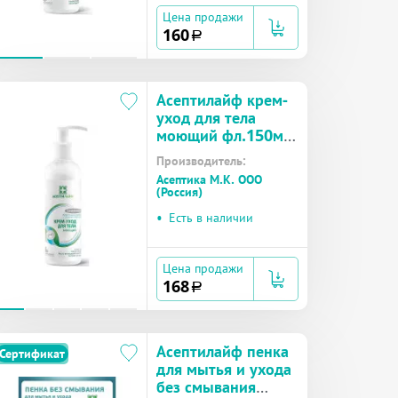
Цена продажи
160
a
Асептилайф крем-
уход для тела
моющий фл.150мл
№1
Производитель:
Асептика М.К. ООО
(Россия)
•
Есть в наличии
Цена продажи
168
a
Асептилайф пенка
Сертификат
для мытья и ухода
без смывания