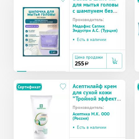
для мытья головы
с шампунем без
смывания (27929)
Производитель:
№1
Медофис Саглик
Эндустри А.С. (Турция)
•
Есть в наличии
Цена продажи
255
a
Асептилайф крем
Сертификат
для сухой кожи
"Тройной эффект"
туба 150мл №1
Производитель:
Асептика М.К. ООО
(Россия)
•
Есть в наличии