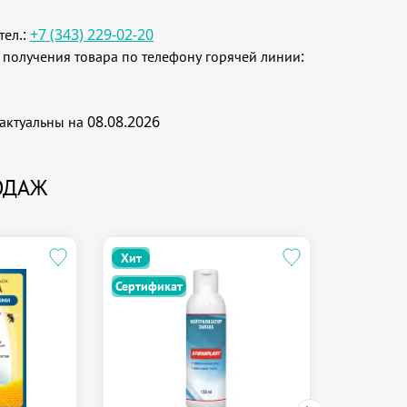
тел.:
+7 (343) 229-02-20
 получения товара по телефону горячей линии:
туальны на 08.08.2026
ОДАЖ
Хит
Хит
Сертификат
Сертифик
ЭликС
NET К