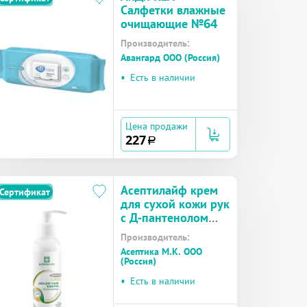
Салфетки влажные
очищающие №64
Производитель:
Авангард ООО (Россия)
•
Есть в наличии
Цена продажи
227
a
Асептилайф крем
Сертификат
для сухой кожи рук
с Д-пантенолом
фл.150мл №1
Производитель:
Асептика М.К. ООО
(Россия)
•
Есть в наличии