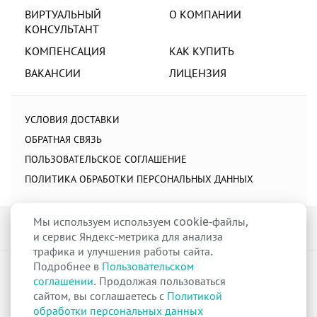
ВИРТУАЛЬНЫЙ
О КОМПАНИИ
КОНСУЛЬТАНТ
КОМПЕНСАЦИЯ
КАК КУПИТЬ
ВАКАНСИИ
ЛИЦЕНЗИЯ
УСЛОВИЯ ДОСТАВКИ
ОБРАТНАЯ СВЯЗЬ
ПОЛЬЗОВАТЕЛЬСКОЕ СОГЛАШЕНИЕ
ПОЛИТИКА ОБРАБОТКИ ПЕРСОНАЛЬНЫХ ДАННЫХ
Мы используем используем cookie-файлы,
и сервис Яндекс-метрика для анализа
трафика и улучшения работы сайта.
Подробнее в
Пользовательском
raduga-ural.ru ©
Группа компаний Радуга
соглашении
. Продолжая пользоваться
Лицензия
Л042-00110-77/00263680
от 07 декабря 2017 г.
сайтом, вы соглашаетесь с
Политикой
Разрешение
№Р013-00110-66/03100314
на дистанционную торговлю
обработки персональных данных
лекарственными препаратами от 02 сентября 2025 г.