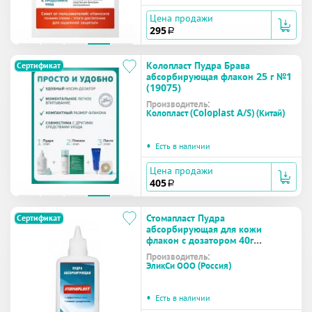
Цена продажи
295
a
Колопласт Пудра Брава
Сертификат
абсорбирующая флакон 25 г №1
(19075)
Производитель:
Колопласт (Coloplast A/S) (Китай)
•
Есть в наличии
Цена продажи
405
a
Стомапласт Пудра
Сертификат
абсорбирующая для кожи
флакон с дозатором 40г
(STOMAPLAST)
Производитель:
ЭликСи ООО (Россия)
•
Есть в наличии