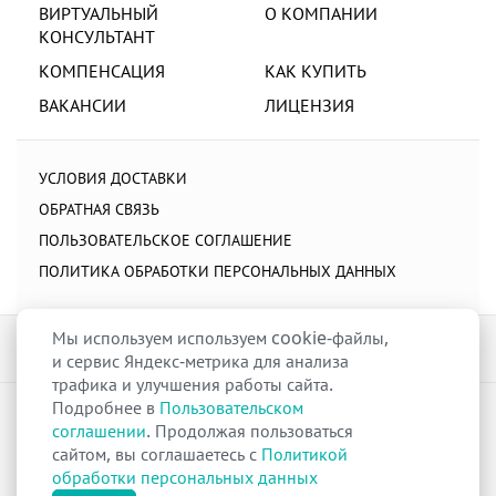
ВИРТУАЛЬНЫЙ
О КОМПАНИИ
КОНСУЛЬТАНТ
КОМПЕНСАЦИЯ
КАК КУПИТЬ
ВАКАНСИИ
ЛИЦЕНЗИЯ
УСЛОВИЯ ДОСТАВКИ
ОБРАТНАЯ СВЯЗЬ
ПОЛЬЗОВАТЕЛЬСКОЕ СОГЛАШЕНИЕ
ПОЛИТИКА ОБРАБОТКИ ПЕРСОНАЛЬНЫХ ДАННЫХ
Мы используем используем cookie-файлы,
и сервис Яндекс-метрика для анализа
трафика и улучшения работы сайта.
Подробнее в
Пользовательском
raduga-ural.ru ©
Группа компаний Радуга
соглашении
. Продолжая пользоваться
Лицензия
Л042-00110-77/00263680
от 07 декабря 2017 г.
сайтом, вы соглашаетесь с
Политикой
Разрешение
№Р013-00110-66/03100314
на дистанционную торговлю
обработки персональных данных
лекарственными препаратами от 02 сентября 2025 г.