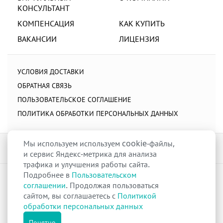
КОНСУЛЬТАНТ
КОМПЕНСАЦИЯ
КАК КУПИТЬ
ВАКАНСИИ
ЛИЦЕНЗИЯ
УСЛОВИЯ ДОСТАВКИ
ОБРАТНАЯ СВЯЗЬ
ПОЛЬЗОВАТЕЛЬСКОЕ СОГЛАШЕНИЕ
ПОЛИТИКА ОБРАБОТКИ ПЕРСОНАЛЬНЫХ ДАННЫХ
Мы используем используем cookie-файлы,
и сервис Яндекс-метрика для анализа
трафика и улучшения работы сайта.
Подробнее в
Пользовательском
raduga-ural.ru ©
Группа компаний Радуга
соглашении
. Продолжая пользоваться
Лицензия
Л042-00110-77/00263680
от 07 декабря 2017 г.
сайтом, вы соглашаетесь с
Политикой
Разрешение
№Р013-00110-66/03100314
на дистанционную торговлю
обработки персональных данных
лекарственными препаратами от 02 сентября 2025 г.
Все права защищены
Понятно