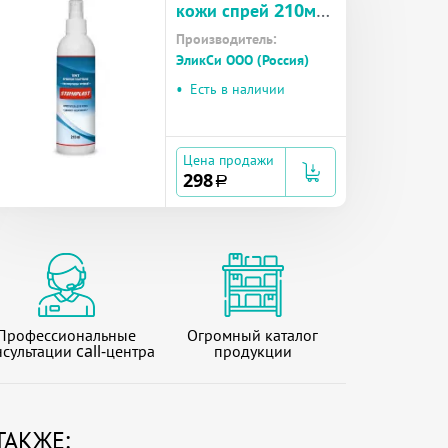
кожи спрей 210мл
(STOMAPLAST)
Производитель:
ЭликСи ООО (Россия)
•
Есть в наличии
Цена продажи
298
a
Профессиональные
Огромный каталог
сультации call-центра
продукции
ТАКЖЕ: