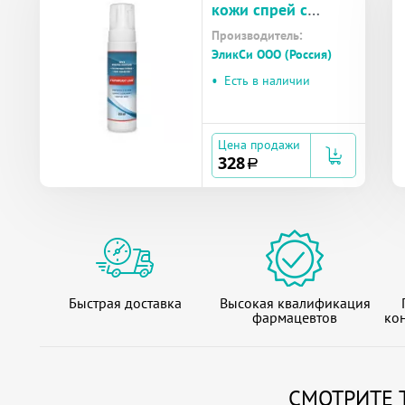
кожи спрей с
пенообразователе
Производитель:
м 250мл
ЭликСи ООО (Россия)
(STOMAPLAST
•
LUXE)
Есть в наличии
Цена продажи
328
a
Быстрая доставка
Высокая квалификация
фармацевтов
кон
СМОТРИТЕ 