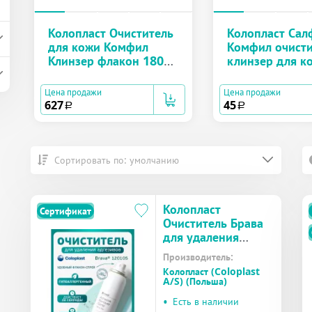
Колопласт Очиститель
Колопласт Сал
для кожи Комфил
Комфил очисти
Клинзер флакон 180
клинзер для к
мл (4710)
вокруг стомы
(4715)
Цена продажи
Цена продажи
627
45
a
a
Сортировать по: умолчанию
Колопласт
Сертификат
Очиститель Брава
для удаления
адгезивов спрей 50
Производитель:
мл №1 (120105)
Колопласт (Coloplast
A/S) (Польша)
•
Есть в наличии