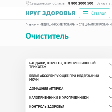
Свердловская область
8 800 2000 500
Заказать
Каталог
Главная
»
МЕДИЦИНСКИЕ ТОВАРЫ
»
СПЕЦИАЛИЗИРОВАННЫ
Очиститель
БАНДАЖИ, КОРСЕТЫ, КОМПРЕССИОННЫЙ
ТРИКОТАЖ
БЕЛЬЕ АБСОРБИРУЮЩЕЕ ПРИ НЕДЕРЖАНИИ
Бандаж дородовой
МОЧИ
Бандаж противогрыжевой
ДОМАШНЯЯ АПТЕЧКА
Вкладыши урологические
Бандаж с аппликаторами биомагнитными
КАЛОПРИЕМНИКИ И УРОПРИЕМНИКИ
медицинскими
Пелёнки
Здоровье глаз
КОНТРОЛЬ ЗДОРОВЬЯ
Бандаж согревающий
Подгузники и подгузники-трусы для взрослых
Здоровье ног и суставов
Защитные кольца