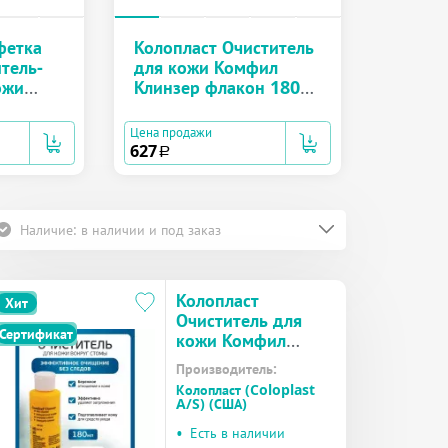
фетка
Колопласт Очиститель
Колопл
тель-
для кожи Комфил
Комфил
ожи
Клинзер флакон 180
клинзе
 №1
мл (4710)
вокру
(4715)
Цена продажи
Цена прод
627
45
a
a
Наличие: в наличии и под заказ
Колопласт
Хит
Очиститель для
Сертификат
кожи Комфил
Клинзер флакон
Производитель:
180 мл (4710)
Колопласт (Coloplast
A/S) (США)
•
Есть в наличии