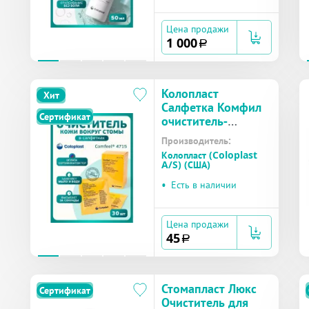
Цена продажи
1 000
a
Колопласт
Хит
Салфетка Комфил
Сертификат
очиститель-
клинзер для кожи
Производитель:
вокруг стомы №1
Колопласт (Coloplast
(4715)
A/S) (США)
•
Есть в наличии
Цена продажи
45
a
Стомапласт Люкс
Сертификат
Очиститель для