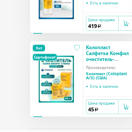
•
Есть в наличии
Цена продажи
419
a
Колопласт
Хит
Салфетка Комфил
Сертификат
очиститель-
клинзер для кожи
Производитель:
вокруг стомы №1
Колопласт (Coloplast
(4715)
A/S) (США)
•
Есть в наличии
Цена продажи
45
a