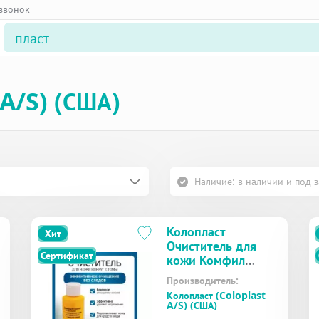
 звонок
 A/S) (США)
Наличие: в наличии и под з
Колопласт
Хит
Очиститель для
Сертификат
кожи Комфил
Клинзер флакон
Производитель:
180 мл (4710)
Колопласт (Coloplast
A/S) (США)