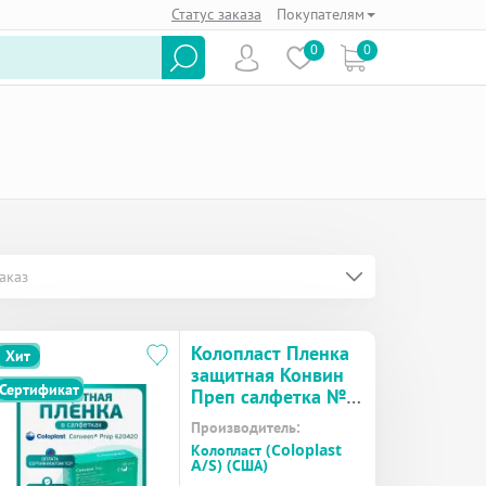
Статус заказа
Покупателям
0
0
аказ
Колопласт Пленка
Хит
защитная Конвин
Сертификат
Преп салфетка №1
(62042)
Производитель:
Колопласт (Coloplast
A/S) (США)