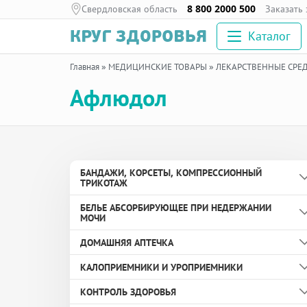
Свердловская область
8 800 2000 500
Заказать
Каталог
Главная
»
МЕДИЦИНСКИЕ ТОВАРЫ
»
ЛЕКАРСТВЕННЫЕ СРЕ
Афлюдол
БАНДАЖИ, КОРСЕТЫ, КОМПРЕССИОННЫЙ
ТРИКОТАЖ
БЕЛЬЕ АБСОРБИРУЮЩЕЕ ПРИ НЕДЕРЖАНИИ
Бандаж дородовой
МОЧИ
Бандаж противогрыжевой
ДОМАШНЯЯ АПТЕЧКА
Вкладыши урологические
Бандаж с аппликаторами биомагнитными
КАЛОПРИЕМНИКИ И УРОПРИЕМНИКИ
медицинскими
Пелёнки
Здоровье глаз
КОНТРОЛЬ ЗДОРОВЬЯ
Бандаж согревающий
Подгузники и подгузники-трусы для взрослых
Здоровье ног и суставов
Защитные кольца