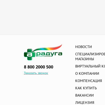
Кресло инвалидное с санитарным
Коляски для ДЦП
Пудра абсорбирующая
оснащением
Механические коляски
Кровати
Электрические коляски
Ортопедические подушки и матрасы
Приспособления для ванны и туалета
Противопролежневые товары
НОВОСТИ
Спортивная медицина
СПЕЦИАЛИЗИРО
Товары для комфортной среды
МАГАЗИНЫ
Трости
ВИРТУАЛЬНЫЙ К
8 800 2000 500
Ходунки
Заказать звонок
О КОМПАНИИ
КОМПЕНСАЦИЯ
КАК КУПИТЬ
ВАКАНСИИ
ЛИЦЕНЗИЯ