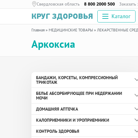
Свердловская область
8 800 2000 500
Заказать
Каталог
Главная
»
МЕДИЦИНСКИЕ ТОВАРЫ
»
ЛЕКАРСТВЕННЫЕ СРЕ
Аркоксиа
БАНДАЖИ, КОРСЕТЫ, КОМПРЕССИОННЫЙ
ТРИКОТАЖ
БЕЛЬЕ АБСОРБИРУЮЩЕЕ ПРИ НЕДЕРЖАНИИ
Бандаж дородовой
МОЧИ
Бандаж противогрыжевой
ДОМАШНЯЯ АПТЕЧКА
Вкладыши урологические
Бандаж с аппликаторами биомагнитными
КАЛОПРИЕМНИКИ И УРОПРИЕМНИКИ
медицинскими
Пелёнки
Здоровье глаз
КОНТРОЛЬ ЗДОРОВЬЯ
Бандаж согревающий
Подгузники и подгузники-трусы для взрослых
Здоровье ног и суставов
Зажим для дренируемого калоприемника