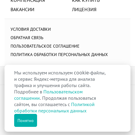
ВАКАНСИИ
ЛИЦЕНЗИЯ
УСЛОВИЯ ДОСТАВКИ
ОБРАТНАЯ СВЯЗЬ
ПОЛЬЗОВАТЕЛЬСКОЕ СОГЛАШЕНИЕ
ПОЛИТИКА ОБРАБОТКИ ПЕРСОНАЛЬНЫХ ДАННЫХ
Мы используем используем cookie-файлы,
и сервис Яндекс-метрика для анализа
трафика и улучшения работы сайта.
Подробнее в
Пользовательском
raduga-ural.ru ©
Группа компаний Радуга
соглашении
. Продолжая пользоваться
Лицензия
Л042-00110-77/00263680
от 07 декабря 2017 г.
сайтом, вы соглашаетесь с
Политикой
Разрешение
№Р013-00110-66/03100314
на дистанционную торговлю
обработки персональных данных
лекарственными препаратами от 02 сентября 2025 г.
Все права защищены
Понятно