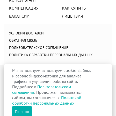
КОМПЕНСАЦИЯ
КАК КУПИТЬ
ВАКАНСИИ
ЛИЦЕНЗИЯ
УСЛОВИЯ ДОСТАВКИ
ОБРАТНАЯ СВЯЗЬ
ПОЛЬЗОВАТЕЛЬСКОЕ СОГЛАШЕНИЕ
ПОЛИТИКА ОБРАБОТКИ ПЕРСОНАЛЬНЫХ ДАННЫХ
Мы используем используем cookie-файлы,
и сервис Яндекс-метрика для анализа
трафика и улучшения работы сайта.
Подробнее в
Пользовательском
raduga-ural.ru ©
Группа компаний Радуга
соглашении
. Продолжая пользоваться
Лицензия
Л042-00110-77/00263680
от 07 декабря 2017 г.
сайтом, вы соглашаетесь с
Политикой
Разрешение
№Р013-00110-66/03100314
на дистанционную торговлю
обработки персональных данных
лекарственными препаратами от 02 сентября 2025 г.
Все права защищены
Понятно