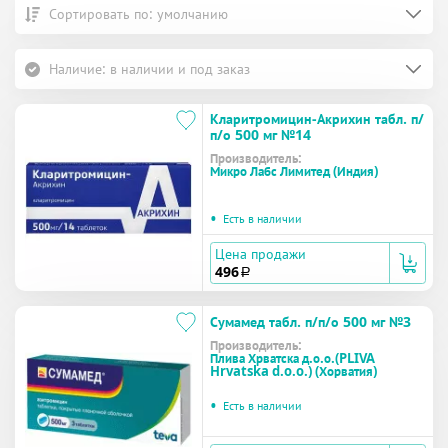
Сортировать по: умолчанию
Наличие: в наличии и под заказ
Кларитромицин-Акрихин табл. п/
п/о 500 мг №14
Производитель:
Микро Лабс Лимитед (Индия)
•
Есть в наличии
Цена продажи
496
a
Сумамед табл. п/п/о 500 мг №3
Производитель:
Плива Хрватска д.о.о.(PLIVA
Hrvatska d.o.o.) (Хорватия)
•
Есть в наличии