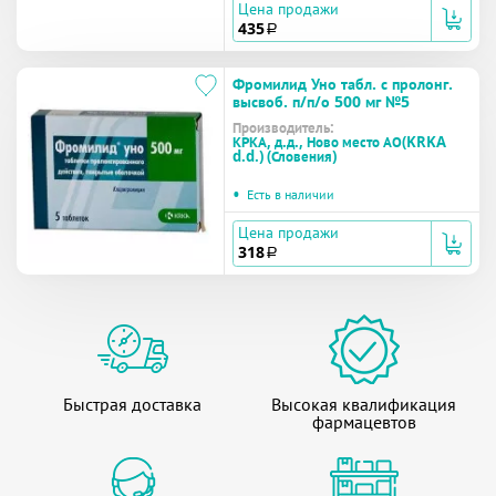
Цена продажи
435
a
Фромилид Уно табл. с пролонг.
высвоб. п/п/о 500 мг №5
Производитель:
КРКА, д.д., Ново место АО(KRKA
d.d.) (Словения)
•
Есть в наличии
Цена продажи
318
a
Быстрая доставка
Высокая квалификация
фармацевтов