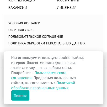
ВАКАНСИИ
ЛИЦЕНЗИЯ
УСЛОВИЯ ДОСТАВКИ
ОБРАТНАЯ СВЯЗЬ
ПОЛЬЗОВАТЕЛЬСКОЕ СОГЛАШЕНИЕ
ПОЛИТИКА ОБРАБОТКИ ПЕРСОНАЛЬНЫХ ДАННЫХ
Мы используем используем cookie-файлы,
и сервис Яндекс-метрика для анализа
трафика и улучшения работы сайта.
Подробнее в
Пользовательском
raduga-ural.ru ©
Группа компаний Радуга
соглашении
. Продолжая пользоваться
Лицензия
Л042-00110-77/00263680
от 07 декабря 2017 г.
сайтом, вы соглашаетесь с
Политикой
Разрешение
№Р013-00110-66/03100314
на дистанционную торговлю
обработки персональных данных
лекарственными препаратами от 02 сентября 2025 г.
Все права защищены
Понятно