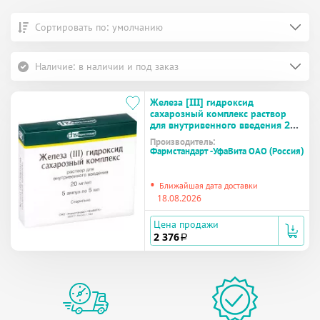
Сортировать по: умолчанию
Наличие: в наличии и под заказ
Железа [III] гидроксид
сахарозный комплекс раствор
для внутривенного введения 20
мг/мл ампулы 5 мл №5
Производитель:
Фармстандарт -УфаВита ОАО (Россия)
•
Ближайшая дата доставки
18.08.2026
Цена продажи
2 376
a