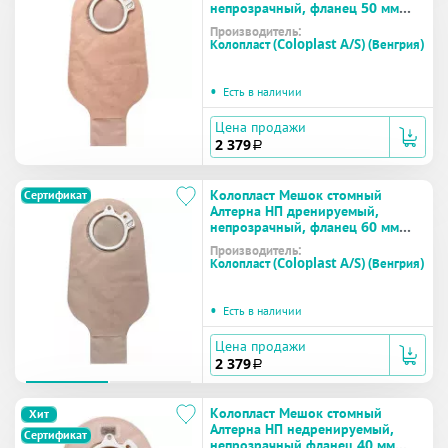
непрозрачный, фланец 50 мм
(17621) №30
Производитель:
Колопласт (Coloplast A/S) (Венгрия)
•
Есть в наличии
Цена продажи
2 379
a
Колопласт Мешок стомный
Сертификат
Алтерна НП дренируемый,
непрозрачный, фланец 60 мм
(17622) №30
Производитель:
Колопласт (Coloplast A/S) (Венгрия)
•
Есть в наличии
Цена продажи
2 379
a
Колопласт Мешок стомный
Хит
Алтерна НП недренируемый,
Сертификат
непрозрачный фланец 40 мм