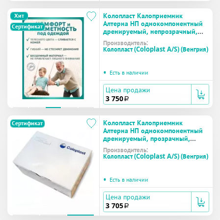
Колопласт Калоприемник
Хит
Алтерна НП однокомпонентный
Сертификат
дренируемый, непрозрачный,
вырезаемое отверстие 10-70 мм
Производитель:
№30 (17450)
Колопласт (Coloplast A/S) (Венгрия)
•
Есть в наличии
Цена продажи
3 750
a
Колопласт Калоприемник
Сертификат
Алтерна НП однокомпонентный
дренируемый, прозрачный,
вырезаемое отверстие 10-70 мм
Производитель:
№30 (17455)
Колопласт (Coloplast A/S) (Венгрия)
•
Есть в наличии
Цена продажи
3 705
a