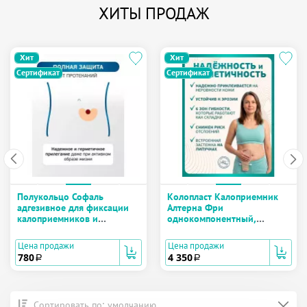
ХИТЫ ПРОДАЖ
Хит
Хит
Сертификат
Сертификат
Полукольцо Софаль
Колопласт Калоприемник
адгезивное для фиксации
Алтерна Фри
калоприемников и
однокомпонентный,
уроприемников №10
дренируемый,
непрозрачный, вырезаемое
Цена продажи
Цена продажи
отверстие 12-75 мм №30
780
4 350
a
a
(17500)
Сортировать по: умолчанию