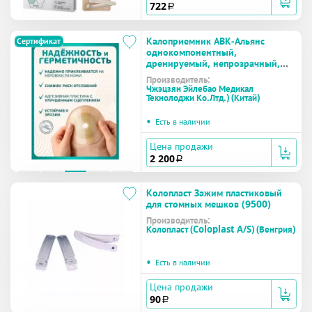
722
a
Калоприемник АВК-Альянс
Сертификат
однокомпонентный,
дренируемый, непрозрачный,
вырезаемое отверстие 10-70 мм
Производитель:
№20 (50214)
Чжэцзян Эйлебао Медикал
Текнолоджи Ко.Лтд.) (Китай)
•
Есть в наличии
Цена продажи
2 200
a
Колопласт Зажим пластиковый
для стомных мешков (9500)
Производитель:
Колопласт (Coloplast A/S) (Венгрия)
•
Есть в наличии
Цена продажи
90
a