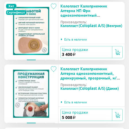
Колопласт Калоприемник
Хит
Алтерна НП Фри
Сертификат
однокомпонентный
недренируемый, непрозрачный,
Производитель:
вырезаемое отверстие 10-70 мм
Колопласт (Coloplast A/S) (Венгрия)
№30 (17405)
•
Есть в наличии
Цена продажи
3 400
a
Колопласт Калоприемник
Алтерна однокомпонентный,
дренируемый, прозрачный, н/
стер,вырезаемое отверстие 10-
Производитель:
100 мм №6 (12802)
Колопласт (Coloplast A/S) (Дания)
•
Есть в наличии
Цена продажи
5 008
a