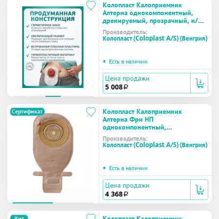
Колопласт Калоприемник
Алтерна однокомпонентный,
дренируемый, прозрачный, н/
стер,вырезаемое отверстие 10-
Производитель:
100 мм №6 (12802)
Колопласт (Coloplast A/S) (Венгрия)
•
Есть в наличии
Цена продажи
5 008
a
Колопласт Калоприемник
Сертификат
Алтерна Фри НП
однокомпонентный,
дренируемый, непрозрачный,
Производитель:
вырезаемое отверстие 12-65 мм
Колопласт (Coloplast A/S) (Венгрия)
№30 (17502)
•
Есть в наличии
Цена продажи
4 368
a
Колопласт Калоприемник
Хит