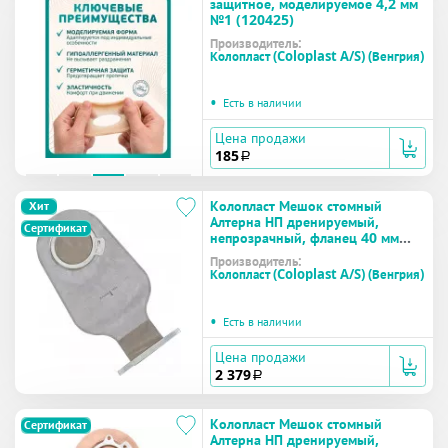
защитное, моделируемое 4,2 мм
№1 (120425)
Производитель:
Колопласт (Coloplast A/S) (Венгрия)
•
Есть в наличии
Цена продажи
185
a
Колопласт Мешок стомный
Хит
Алтерна НП дренируемый,
Сертификат
непрозрачный, фланец 40 мм
(17620) №30
Производитель:
Колопласт (Coloplast A/S) (Венгрия)
•
Есть в наличии
Цена продажи
2 379
a
Колопласт Мешок стомный
Сертификат
Алтерна НП дренируемый,