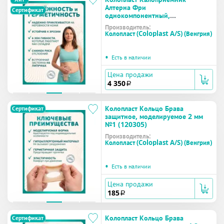
Алтерна Фри
Сертификат
однокомпонентный,
дренируемый, непрозрачный,
Производитель:
вырезаемое отверстие 12-75 мм
Колопласт (Coloplast A/S) (Венгрия)
№30 (17500)
•
Есть в наличии
Цена продажи
4 350
a
Колопласт Кольцо Брава
Сертификат
защитное, моделируемое 2 мм
№1 (120305)
Производитель:
Колопласт (Coloplast A/S) (Венгрия)
•
Есть в наличии
Цена продажи
185
a
Колопласт Кольцо Брава
Сертификат