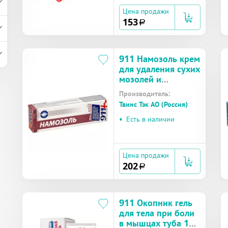
Цена продажи
153
a
911 Намозоль крем
для удаления сухих
мозолей и
натоптышей 100
Производитель:
мл
Твинс Тэк АО (Россия)
•
Есть в наличии
Цена продажи
202
a
911 Окопник гель
для тела при боли
в мышцах туба 100