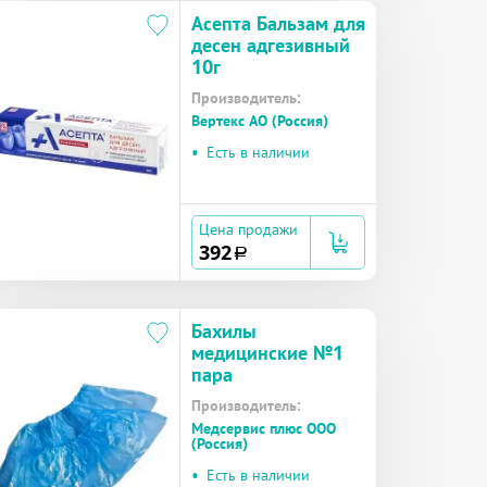
Асепта Бальзам для
десен адгезивный
10г
Производитель:
Вертекс АО (Россия)
•
Есть в наличии
Цена продажи
392
a
Бахилы
медицинские №1
пара
Производитель:
Медсервис плюс ООО
(Россия)
•
Есть в наличии