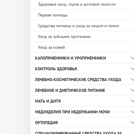
Бандаж шейный
Подгузники и подгузники-трусы для детей
Здоровье носа, горла и ротовой полости
Бандажи на ногу
Прокладки урологические
Первая помощь
Бандажи на руку
Средства гигиены и уход за лицом и телом
Бандажи послеоперационные
Уход за зубными протезами
Бандажи при опущении внутренних органов
Уход за кожей
КАЛОПРИЕМНИКИ И УРОПРИЕМНИКИ
Компрессионный трикотаж
КОНТРОЛЬ ЗДОРОВЬЯ
Корректор осанки
Защитные кольца
ЛЕЧЕБНО-КОСМЕТИЧЕСКИЕ СРЕДСТВА УХОДА
Корсет ортопедический
Калоприемники
Ингаляторы
ЛЕЧЕБНОЕ И ДИЕТИЧЕСКОЕ ПИТАНИЕ
Мешки для двухкомпонентных
Массажеры
Гель для тела
калоприемников
МАТЬ И ДИТЯ
Пульсоксиметры
Крем защитный с цинком
Здоровый перекус
Пластины
МЕДИЗДЕЛИЯ ПРИ НЕДЕРЖАНИИ МОЧИ
Спортивная медицина
Кремы
Средства гигиены
Пояс для крепления
ОРТОПЕДИЯ
Термометр
Лосьон моющий
Средства для ухода
Катетеры
Ремни для крепления уроприемника
СПЕЦИАЛИЗИРОВАННЫЕ СРЕДСТВА УХОДА ЗА
Тонометры
Нейтрализатор запаха
Мочеприемники
Корректоры стопы