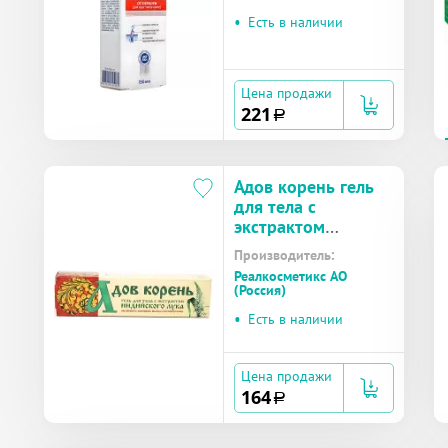
•
Есть в наличии
Цена продажи
221
a
Адов корень гель
для тела с
экстрактом
Индийского лука
Производитель:
50г
Реалкосметикс АО
(Россия)
•
Есть в наличии
Цена продажи
164
a