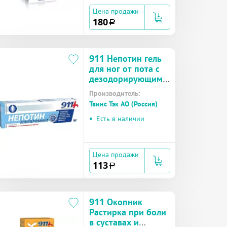
Цена продажи
180
a
911 Непотин гель
для ног от пота с
дезодорирующим
эффектом 100 мл
Производитель:
Твинс Тэк АО (Россия)
•
Есть в наличии
Цена продажи
113
a
911 Окопник
Растирка при боли
в суставах и