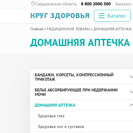
Свердловская область
8 800 2000 500
Заказать
Каталог
Главная
»
МЕДИЦИНСКИЕ ТОВАРЫ
»
ДОМАШНЯЯ АПТЕЧКА
ДОМАШНЯЯ АПТЕЧКА
БАНДАЖИ, КОРСЕТЫ, КОМПРЕССИОННЫЙ
ТРИКОТАЖ
БЕЛЬЕ АБСОРБИРУЮЩЕЕ ПРИ НЕДЕРЖАНИИ
Бандаж дородовой
МОЧИ
Бандаж противогрыжевой
ДОМАШНЯЯ АПТЕЧКА
Вкладыши урологические
Бандаж с аппликаторами биомагнитными
медицинскими
Пелёнки
Здоровье глаз
Бандаж согревающий
Подгузники и подгузники-трусы для взрослых
Здоровье ног и суставов