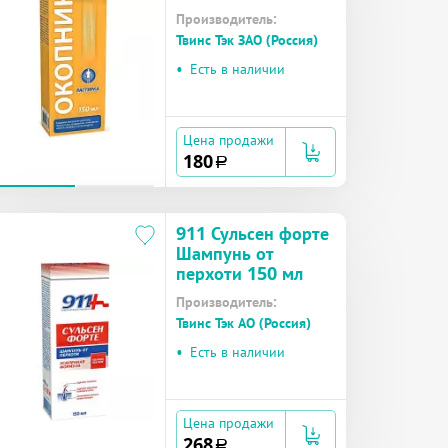
мышцах туба 150
Производитель:
мл
Твинс Тэк ЗАО (Россия)
•
Есть в наличии
Цена продажи
180
a
911 Сульсен форте
Шампунь от
перхоти 150 мл
Производитель:
Твинс Тэк АО (Россия)
•
Есть в наличии
Цена продажи
268
a