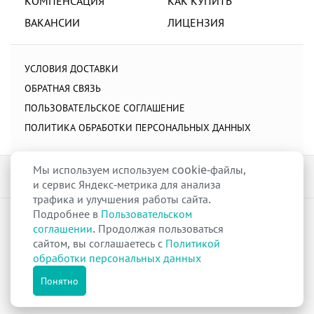
КОМПЕНСАЦИЯ
КАК КУПИТЬ
ВАКАНСИИ
ЛИЦЕНЗИЯ
УСЛОВИЯ ДОСТАВКИ
ОБРАТНАЯ СВЯЗЬ
ПОЛЬЗОВАТЕЛЬСКОЕ СОГЛАШЕНИЕ
ПОЛИТИКА ОБРАБОТКИ ПЕРСОНАЛЬНЫХ ДАННЫХ
Мы используем используем cookie-файлы,
и сервис Яндекс-метрика для анализа
трафика и улучшения работы сайта.
Подробнее в
Пользовательском
raduga-ural.ru ©
Группа компаний Радуга
соглашении
. Продолжая пользоваться
Лицензия
Л042-00110-77/00263680
от 07 декабря 2017 г.
сайтом, вы соглашаетесь с
Политикой
Разрешение
№Р013-00110-66/03100314
на дистанционную торговлю
обработки персональных данных
лекарственными препаратами от 02 сентября 2025 г.
Все права защищены
Понятно