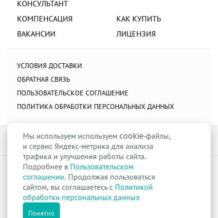
КОНСУЛЬТАНТ
КОМПЕНСАЦИЯ
КАК КУПИТЬ
ВАКАНСИИ
ЛИЦЕНЗИЯ
УСЛОВИЯ ДОСТАВКИ
ОБРАТНАЯ СВЯЗЬ
ПОЛЬЗОВАТЕЛЬСКОЕ СОГЛАШЕНИЕ
ПОЛИТИКА ОБРАБОТКИ ПЕРСОНАЛЬНЫХ ДАННЫХ
Мы используем используем cookie-файлы,
и сервис Яндекс-метрика для анализа
трафика и улучшения работы сайта.
Подробнее в
Пользовательском
raduga-ural.ru ©
Группа компаний Радуга
соглашении
. Продолжая пользоваться
Лицензия
Л042-00110-77/00263680
от 07 декабря 2017 г.
сайтом, вы соглашаетесь с
Политикой
Разрешение
№Р013-00110-66/03100314
на дистанционную торговлю
обработки персональных данных
лекарственными препаратами от 02 сентября 2025 г.
Все права защищены
Понятно