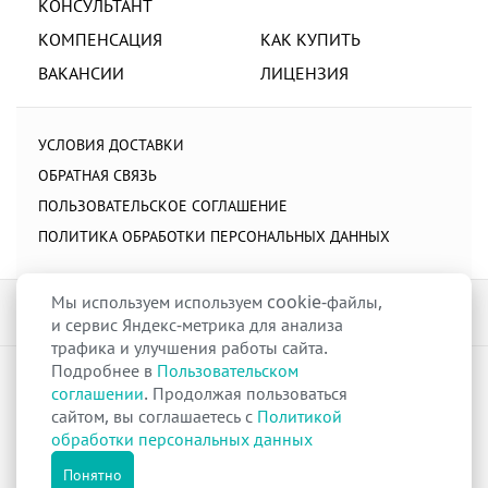
КОНСУЛЬТАНТ
КОМПЕНСАЦИЯ
КАК КУПИТЬ
ВАКАНСИИ
ЛИЦЕНЗИЯ
УСЛОВИЯ ДОСТАВКИ
ОБРАТНАЯ СВЯЗЬ
ПОЛЬЗОВАТЕЛЬСКОЕ СОГЛАШЕНИЕ
ПОЛИТИКА ОБРАБОТКИ ПЕРСОНАЛЬНЫХ ДАННЫХ
Мы используем используем cookie-файлы,
и сервис Яндекс-метрика для анализа
трафика и улучшения работы сайта.
Подробнее в
Пользовательском
raduga-ural.ru ©
Группа компаний Радуга
соглашении
. Продолжая пользоваться
Лицензия
Л042-00110-77/00263680
от 07 декабря 2017 г.
сайтом, вы соглашаетесь с
Политикой
Разрешение
№Р013-00110-66/03100314
на дистанционную торговлю
обработки персональных данных
лекарственными препаратами от 02 сентября 2025 г.
Все права защищены
Понятно