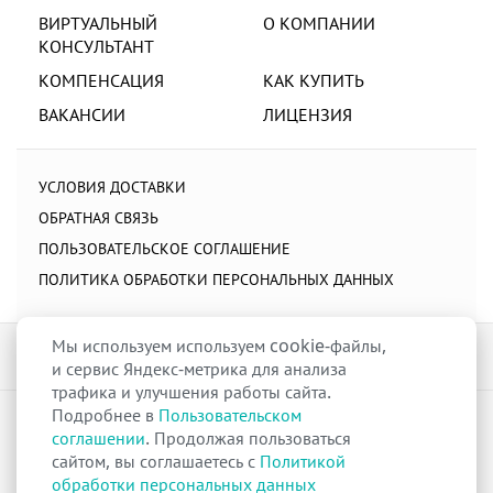
ВИРТУАЛЬНЫЙ
О КОМПАНИИ
КОНСУЛЬТАНТ
КОМПЕНСАЦИЯ
КАК КУПИТЬ
ВАКАНСИИ
ЛИЦЕНЗИЯ
УСЛОВИЯ ДОСТАВКИ
ОБРАТНАЯ СВЯЗЬ
ПОЛЬЗОВАТЕЛЬСКОЕ СОГЛАШЕНИЕ
ПОЛИТИКА ОБРАБОТКИ ПЕРСОНАЛЬНЫХ ДАННЫХ
Мы используем используем cookie-файлы,
и сервис Яндекс-метрика для анализа
трафика и улучшения работы сайта.
Подробнее в
Пользовательском
raduga-ural.ru ©
Группа компаний Радуга
соглашении
. Продолжая пользоваться
Лицензия
Л042-00110-77/00263680
от 07 декабря 2017 г.
сайтом, вы соглашаетесь с
Политикой
Разрешение
№Р013-00110-66/03100314
на дистанционную торговлю
обработки персональных данных
лекарственными препаратами от 02 сентября 2025 г.