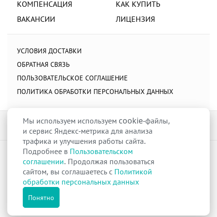
КОМПЕНСАЦИЯ
КАК КУПИТЬ
ВАКАНСИИ
ЛИЦЕНЗИЯ
УСЛОВИЯ ДОСТАВКИ
ОБРАТНАЯ СВЯЗЬ
ПОЛЬЗОВАТЕЛЬСКОЕ СОГЛАШЕНИЕ
ПОЛИТИКА ОБРАБОТКИ ПЕРСОНАЛЬНЫХ ДАННЫХ
Мы используем используем cookie-файлы,
и сервис Яндекс-метрика для анализа
трафика и улучшения работы сайта.
Подробнее в
Пользовательском
raduga-ural.ru ©
Группа компаний Радуга
соглашении
. Продолжая пользоваться
Лицензия
Л042-00110-77/00263680
от 07 декабря 2017 г.
сайтом, вы соглашаетесь с
Политикой
Разрешение
№Р013-00110-66/03100314
на дистанционную торговлю
обработки персональных данных
лекарственными препаратами от 02 сентября 2025 г.
Все права защищены
Понятно