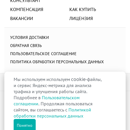
КОНСУЛЬТАНТ
КОМПЕНСАЦИЯ
КАК КУПИТЬ
ВАКАНСИИ
ЛИЦЕНЗИЯ
УСЛОВИЯ ДОСТАВКИ
ОБРАТНАЯ СВЯЗЬ
ПОЛЬЗОВАТЕЛЬСКОЕ СОГЛАШЕНИЕ
ПОЛИТИКА ОБРАБОТКИ ПЕРСОНАЛЬНЫХ ДАННЫХ
Мы используем используем cookie-файлы,
и сервис Яндекс-метрика для анализа
трафика и улучшения работы сайта.
Подробнее в
Пользовательском
raduga-ural.ru ©
Группа компаний Радуга
соглашении
. Продолжая пользоваться
Лицензия
Л042-00110-77/00263680
от 07 декабря 2017 г.
сайтом, вы соглашаетесь с
Политикой
Разрешение
№Р013-00110-66/03100314
на дистанционную торговлю
обработки персональных данных
лекарственными препаратами от 02 сентября 2025 г.
Все права защищены
Понятно