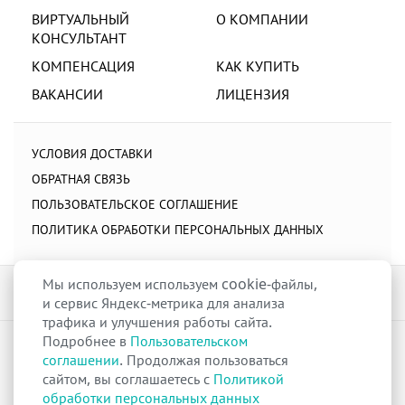
ВИРТУАЛЬНЫЙ
О КОМПАНИИ
КОНСУЛЬТАНТ
КОМПЕНСАЦИЯ
КАК КУПИТЬ
ВАКАНСИИ
ЛИЦЕНЗИЯ
УСЛОВИЯ ДОСТАВКИ
ОБРАТНАЯ СВЯЗЬ
ПОЛЬЗОВАТЕЛЬСКОЕ СОГЛАШЕНИЕ
ПОЛИТИКА ОБРАБОТКИ ПЕРСОНАЛЬНЫХ ДАННЫХ
Мы используем используем cookie-файлы,
и сервис Яндекс-метрика для анализа
трафика и улучшения работы сайта.
Подробнее в
Пользовательском
raduga-ural.ru ©
Группа компаний Радуга
соглашении
. Продолжая пользоваться
Лицензия
Л042-00110-77/00263680
от 07 декабря 2017 г.
сайтом, вы соглашаетесь с
Политикой
Разрешение
№Р013-00110-66/03100314
на дистанционную торговлю
обработки персональных данных
лекарственными препаратами от 02 сентября 2025 г.