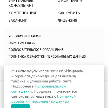
ВИРТУАЛЬНЫЙ
О КОМПАНИИ
КОНСУЛЬТАНТ
КОМПЕНСАЦИЯ
КАК КУПИТЬ
ВАКАНСИИ
ЛИЦЕНЗИЯ
УСЛОВИЯ ДОСТАВКИ
ОБРАТНАЯ СВЯЗЬ
ПОЛЬЗОВАТЕЛЬСКОЕ СОГЛАШЕНИЕ
ПОЛИТИКА ОБРАБОТКИ ПЕРСОНАЛЬНЫХ ДАННЫХ
Мы используем используем cookie-файлы,
и сервис Яндекс-метрика для анализа
трафика и улучшения работы сайта.
Подробнее в
Пользовательском
raduga-ural.ru ©
Группа компаний Радуга
соглашении
. Продолжая пользоваться
Лицензия
Л042-00110-77/00263680
от 07 декабря 2017 г.
сайтом, вы соглашаетесь с
Политикой
Разрешение
№Р013-00110-66/03100314
на дистанционную торговлю
обработки персональных данных
лекарственными препаратами от 02 сентября 2025 г.
Все права защищены