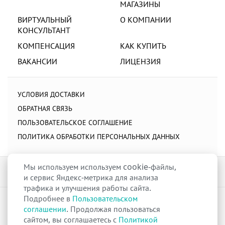
МАГАЗИНЫ
ВИРТУАЛЬНЫЙ
О КОМПАНИИ
КОНСУЛЬТАНТ
КОМПЕНСАЦИЯ
КАК КУПИТЬ
ВАКАНСИИ
ЛИЦЕНЗИЯ
УСЛОВИЯ ДОСТАВКИ
ОБРАТНАЯ СВЯЗЬ
ПОЛЬЗОВАТЕЛЬСКОЕ СОГЛАШЕНИЕ
ПОЛИТИКА ОБРАБОТКИ ПЕРСОНАЛЬНЫХ ДАННЫХ
Мы используем используем cookie-файлы,
и сервис Яндекс-метрика для анализа
трафика и улучшения работы сайта.
Подробнее в
Пользовательском
raduga-ural.ru ©
Группа компаний Радуга
соглашении
. Продолжая пользоваться
Лицензия
Л042-00110-77/00263680
от 07 декабря 2017 г.
сайтом, вы соглашаетесь с
Политикой
Разрешение
№Р013-00110-66/03100314
на дистанционную торговлю