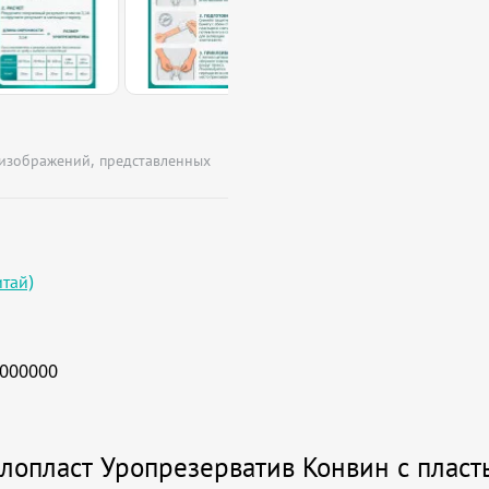
 изображений, представленных
итай)
000000
лопласт Уропрезерватив Конвин с плас