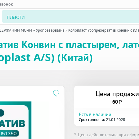
 звонок
ЕДЕРЖАНИИ МОЧИ
»
Уропрезерватив
»
Колопласт Уропрезерватив Конвин с пл
атив Конвин с пластырем, ла
oplast A/S) (Китай)
Цена продажи
60
a
Есть в наличии
Срок годности: 21.01.2028
* Цена действительна при офор