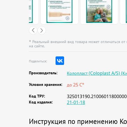
* Реальный внешний вид товара может отличаться от
на сайте.
Поделиться:
Производитель:
Колопласт (Coloplast A/S) (К
Условия хранения:
до 25 C°
Код ТРУ:
325013190.21006011800000
Код изделия:
21-01-18
Инструкция по применению Ко