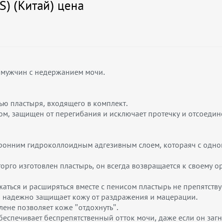
S) (Китай) цена
 мужчин с недержанием мочи.
ю пластыря, входящего в комплект.
, защищен от перегибания и исключает протечку и отсоедине
оронним гидроколлоидным адгезивным слоем, котораяч с одной
торго изготовлен пластырь, он всегда возвращается к своему 
ужаться и расширяться вместе с пенисом пластырь не препятст
и надежно защищает кожу от раздражения и мацерации.
лене позволяет коже "отдохнуть".
еспечивает беспрепятственный отток мочи, даже если он загн