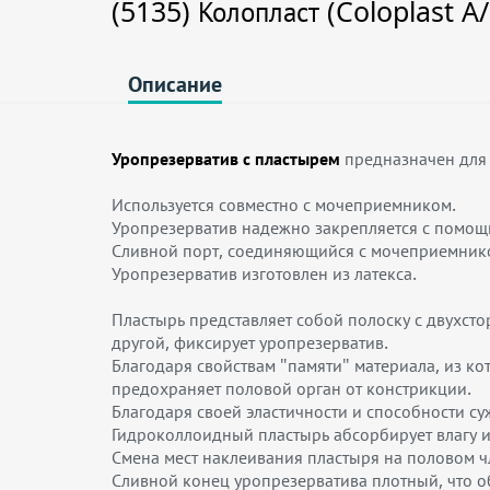
(5135) Колопласт (Coloplast A/
Описание
Уропрезерватив с пластырем
предназначен для
Используется совместно с мочеприемником.
Уропрезерватив надежно закрепляется с помощь
Сливной порт, соединяющийся с мочеприемником
Уропрезерватив изготовлен из латекса.
Пластырь представляет собой полоску с двухст
другой, фиксирует уропрезерватив.
Благодаря свойствам "памяти" материала, из ко
предохраняет половой орган от констрикции.
Благодаря своей эластичности и способности с
Гидроколлоидный пластырь абсорбирует влагу 
Смена мест наклеивания пластыря на половом ч
Сливной конец уропрезерватива плотный, что об