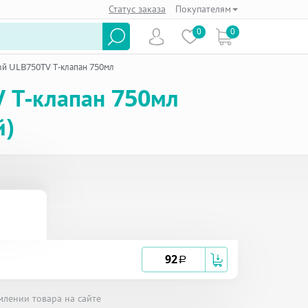
Статус заказа
Покупателям
0
0
й ULB750TV Т-клапан 750мл
 Т-клапан 750мл
й)
92
a
млении товара на сайте