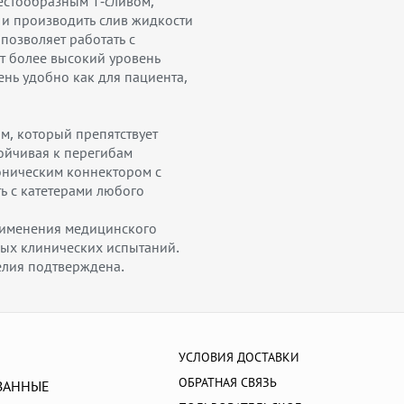
стообразным Т-сливом,
 и производить слив жидкости
позволяет работать с
т более высокий уровень
ень удобно как для пациента,
м, который препятствует
ойчивая к перегибам
оническим коннектором с
ь с катетерами любого
рименения медицинского
ых клинических испытаний.
елия подтверждена.
УСЛОВИЯ ДОСТАВКИ
ОБРАТНАЯ СВЯЗЬ
ВАННЫЕ