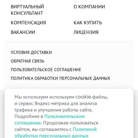
ВИРТУАЛЬНЫЙ
О КОМПАНИИ
КОНСУЛЬТАНТ
КОМПЕНСАЦИЯ
КАК КУПИТЬ
ВАКАНСИИ
ЛИЦЕНЗИЯ
УСЛОВИЯ ДОСТАВКИ
ОБРАТНАЯ СВЯЗЬ
ПОЛЬЗОВАТЕЛЬСКОЕ СОГЛАШЕНИЕ
ПОЛИТИКА ОБРАБОТКИ ПЕРСОНАЛЬНЫХ ДАННЫХ
Мы используем используем cookie-файлы,
и сервис Яндекс-метрика для анализа
трафика и улучшения работы сайта.
Подробнее в
Пользовательском
raduga-ural.ru ©
Группа компаний Радуга
соглашении
. Продолжая пользоваться
Лицензия
Л042-00110-77/00263680
от 07 декабря 2017 г.
сайтом, вы соглашаетесь с
Политикой
Разрешение
№Р013-00110-66/03100314
на дистанционную торговлю
обработки персональных данных
лекарственными препаратами от 02 сентября 2025 г.