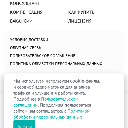
КОНСУЛЬТАНТ
КОМПЕНСАЦИЯ
КАК КУПИТЬ
ВАКАНСИИ
ЛИЦЕНЗИЯ
УСЛОВИЯ ДОСТАВКИ
ОБРАТНАЯ СВЯЗЬ
ПОЛЬЗОВАТЕЛЬСКОЕ СОГЛАШЕНИЕ
ПОЛИТИКА ОБРАБОТКИ ПЕРСОНАЛЬНЫХ ДАННЫХ
Мы используем используем cookie-файлы,
и сервис Яндекс-метрика для анализа
трафика и улучшения работы сайта.
Подробнее в
Пользовательском
raduga-ural.ru ©
Группа компаний Радуга
соглашении
. Продолжая пользоваться
Лицензия
Л042-00110-77/00263680
от 07 декабря 2017 г.
сайтом, вы соглашаетесь с
Политикой
Разрешение
№Р013-00110-66/03100314
на дистанционную торговлю
обработки персональных данных
лекарственными препаратами от 02 сентября 2025 г.
Все права защищены
Понятно