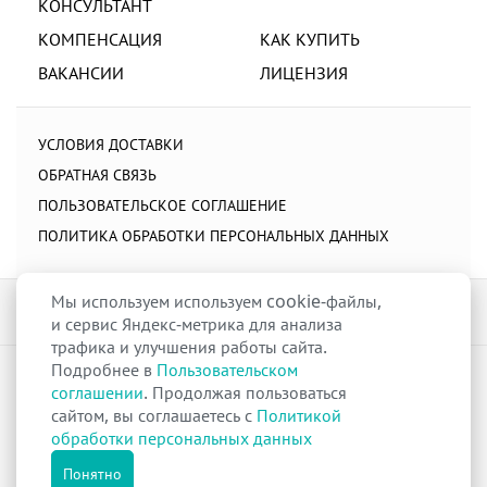
КОНСУЛЬТАНТ
КОМПЕНСАЦИЯ
КАК КУПИТЬ
ВАКАНСИИ
ЛИЦЕНЗИЯ
УСЛОВИЯ ДОСТАВКИ
ОБРАТНАЯ СВЯЗЬ
ПОЛЬЗОВАТЕЛЬСКОЕ СОГЛАШЕНИЕ
ПОЛИТИКА ОБРАБОТКИ ПЕРСОНАЛЬНЫХ ДАННЫХ
Мы используем используем cookie-файлы,
и сервис Яндекс-метрика для анализа
трафика и улучшения работы сайта.
Подробнее в
Пользовательском
raduga-ural.ru ©
Группа компаний Радуга
соглашении
. Продолжая пользоваться
Лицензия
Л042-00110-77/00263680
от 07 декабря 2017 г.
сайтом, вы соглашаетесь с
Политикой
Разрешение
№Р013-00110-66/03100314
на дистанционную торговлю
обработки персональных данных
лекарственными препаратами от 02 сентября 2025 г.
Все права защищены
Понятно