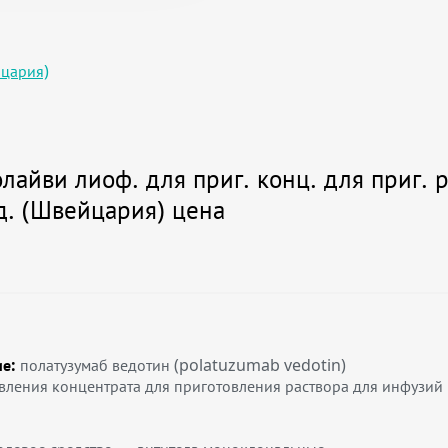
йцария)
айви лиоф. для приг. конц. для приг. 
д. (Швейцария) цена
е:
полатузумаб ведотин (polatuzumab vedotin)
вления концентрата для приготовления раствора для инфузий