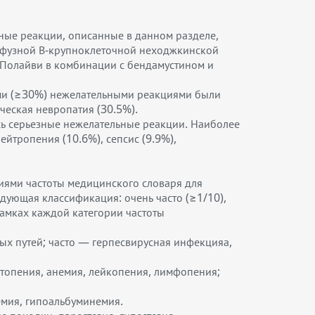
ные реакции, описанные в данном разделе,
иффузной В-крупноклеточной неходжкинской
 Полайви в комбинации с бендамустином и
ыми (≥30%) нежелательными реакциями были
ческая невропатия (30.5%).
сь серьезные нежелательные реакции. Наиболее
тропения (10.6%), сепсис (9.9%),
риями частоты медицинского словаря для
ующая классификация: очень часто (≥1/10),
 рамках каждой категории частоты
х путей; часто — герпесвирусная инфекцияа,
топения, анемия, лейкопения, лимфопения;
емия, гипоальбуминемия.