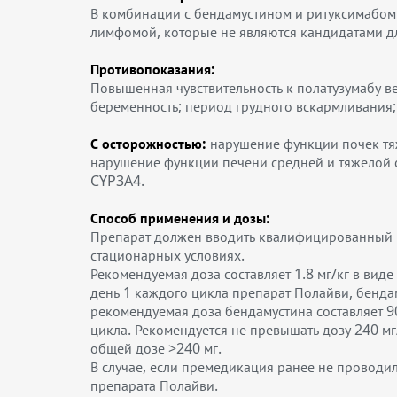
В комбинации с бендамустином и ритуксимабо
лимфомой, которые не являются кандидатами дл
Противопоказания:
Повышенная чувствительность к полатузумабу в
беременность; период грудного вскармливания; 
С осторожностью:
нарушение функции почек тяж
нарушение функции печени средней и тяжелой 
CYP3A4.
Способ применения и дозы:
Препарат должен вводить квалифицированный м
стационарных условиях.
Рекомендуемая доза составляет 1.8 мг/кг в вид
день 1 каждого цикла препарат Полайви, бенда
рекомендуемая доза бендамустина составляет 90
цикла. Рекомендуется не превышать дозу 240 мг
общей дозе >240 мг.
В случае, если премедикация ранее не провод
препарата Полайви.