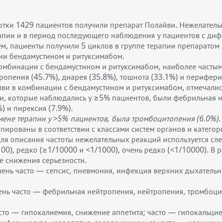
отки 1429 пациентов получили препарат Полайви. Нежелатель
рапии и в период последующего наблюдения у пациентов с д
м, пациенты получили 5 циклов в группе терапии препаратом
пии бендамустином и ритуксимабом.
комбинации с бендамустином и ритуксимабом, наиболее част
ропения (45.7%), диарея (35.8%), тошнота (33.1%) и перифери
йви в комбинации с бендамустином и ритуксимабом, отмечали
 которые наблюдались у ≥5% пациентов, были фебрильная ней
) и пирексия (7.9%).
мене терапии у >5% пациентов, была тромбоцитопения (6.0%).
пированы в соответствии с классами систем органов и катего
 описания частоты нежелательных реакций используется след
100), редко (≥1/10000 и <1/1000), очень редко (<1/10000). В
е снижения серьезности.
нь часто — сепсис, пневмония, инфекция верхних дыхательны
ень часто — фебрильная нейтропения, нейтропения, тромбоци
асто — гипокалиемия, снижение аппетита; часто — гипокальци