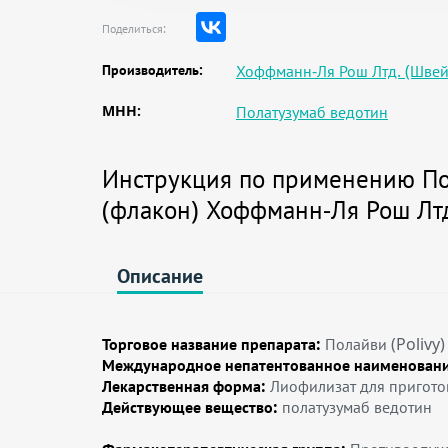
Поделиться:
Производитель:
Хоффманн-Ля Рош Лтд. (Шве
MHH:
Полатузумаб ведотин
Инструкция по применению Пол
(флакон) Хоффманн-Ля Рош Лт
Описание
Торговое название препарата:
Полайви (Polivy)
Международное непатентованное наименовани
Лекарственная форма:
Лиофилизат для пригото
Действующее вещество:
полатузумаб ведотин