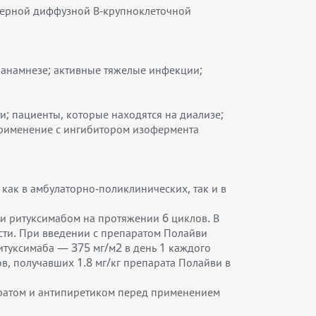
терной диффузной В-крупноклеточной
 анамнезе; активные тяжелые инфекции;
; пациенты, которые находятся на диализе;
применение с ингибитором изофермента
ак в амбулаторно-поликлинических, так и в
 и ритуксимабом на протяжении 6 циклов. В
сти. При введении с препаратом Полайви
ритуксимаба — 375 мг/м2 в день 1 каждого
в, получавших 1.8 мг/кг препарата Полайви в
аратом и антипиретиком перед применением