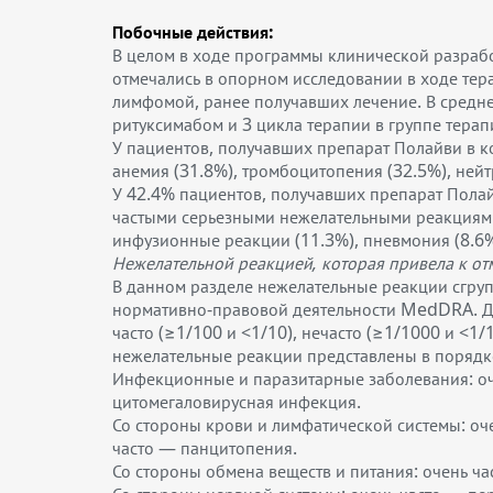
Побочные действия
:
В целом в ходе программы клинической разраб
отмечались в опорном исследовании в ходе те
лимфомой, ранее получавших лечение. В средне
ритуксимабом и 3 цикла терапии в группе тера
У пациентов, получавших препарат Полайви в 
анемия (31.8%), тромбоцитопения (32.5%), нейт
У 42.4% пациентов, получавших препарат Пола
частыми серьезными нежелательными реакциями,
инфузионные реакции (11.3%), пневмония (8.6%
Нежелательной реакцией, которая привела к от
В данном разделе нежелательные реакции сгруп
нормативно-правовой деятельности MedDRA. Для
часто (≥1/100 и <1/10), нечасто (≥1/1000 и <1/
нежелательные реакции представлены в порядк
Инфекционные и паразитарные заболевания: оче
цитомегаловирусная инфекция.
Со стороны крови и лимфатической системы: оч
часто — панцитопения.
Со стороны обмена веществ и питания: очень ч