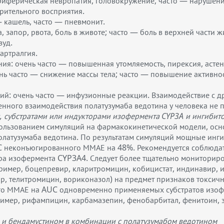
риферическая невропатия, головокружение; часто — нарушение
зрительного восприятия.
— кашель, часто — пневмонит.
 запор, рвота, боль в животе; часто — боль в верхней части ж
зуд.
артралгия.
ия: очень часто — повышенная утомляемость, пирексия, астен
ь часто — снижение массы тела; часто — повышение активнос
ий: очень часто — инфузионные реакции. Взаимодействие с д
нного взаимодействия полатузумаба ведотина у человека не 
, субстратами или индукторами изофермента CYP3A и ингибит
ользованием симуляций на фармакокинетической модели, ос
латузумаба ведотина. По результатам симуляций мощные инг
AUC неконъюгированного ММАЕ на 48%. Рекомендуется соблюд
ра изофермента CYP3A4. Следует более тщательно мониторир
мер, боцепревир, кларитромицин, кобицистат, индинавир, и
р, телитромицин, вориконазол) на предмет признаков токсичн
го ММАЕ на AUC одновременно применяемых субстратов изоф
мер, рифампицин, карбамазепин, фенобарбитал, фенитоин, 
 и бендамустином в комбинации с полатузумабом ведотином