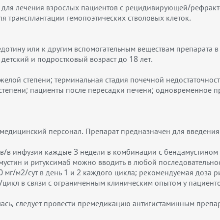
м для лечения взрослых пациентов с рецидивирующей/рефрак
я трансплантации гемопоэтических стволовых клеток.
едотину или к другим вспомогательным веществам препарата в
детский и подростковый возраст до 18 лет.
елой степени; терминальная стадия почечной недостаточности
степени; пациенты после пересадки печени; одновременное 
едицинский персонал. Препарат предназначен для введения к
е в/в инфузии каждые 3 недели в комбинации с бендамустином
мустин и ритуксимаб можно вводить в любой последовательно
 мг/м2/сут в день 1 и 2 каждого цикла; рекомендуемая доза 
/цикл в связи с ограниченным клиническим опытом у пациенто
илась, следует провести премедикацию антигистаминным преп