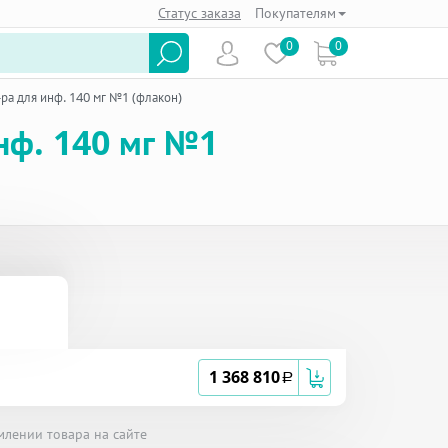
Статус заказа
Покупателям
0
0
-ра для инф. 140 мг №1 (флакон)
инф. 140 мг №1
1 368 810
a
млении товара на сайте