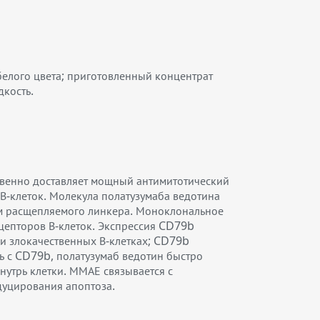
белого цвета; приготовленный концентрат
дкость.
твенно доставляет мощный антимитотический
 В-клеток. Молекула полатузумаба ведотина
ом расщепляемого линкера. Моноклональное
цепторов В-клеток. Экспрессия CD79b
 и злокачественных В-клетках; CD79b
 с CD79b, полатузумаб ведотин быстро
нутрь клетки. ММАЕ связывается с
дуцирования апоптоза.