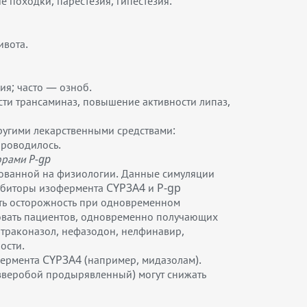
 походки, парестезия, гипестезия.
ивота.
ия; часто — озноб.
ти трансаминаз, повышение активности липаз,
ругими лекарственными средствами:
проводилось.
орами P-gp
нованной на физиологии. Данные симуляции
ибиторы изофермента CYP3A4 и P-gp
ать осторожность при одновременном
овать пациентов, одновременно получающих
траконазол, нефазодон, нелфинавир,
ости.
ермента CYP3A4 (например, мидазолам).
зверобой продырявленный) могут снижать