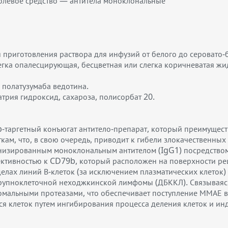
левое средство — антитела моноклональные
 приготовления раствора для инфузий от белого до серовато-
егка опалесцирующая, бесцветная или слегка коричневатая жи
 полатузумаба ведотина.
атрия гидроксид, сахароза, полисорбат 20.
b-таргетный конъюгат антитело-препарат, который преимущес
кам, что, в свою очередь, приводит к гибели злокачественных
манизированным моноклональным антителом (IgG1) посредств
ективностью к CD79b, который расположен на поверхности ре
елах линий В-клеток (за исключением плазматических клеток)
крупноклеточной неходжкинской лимфомы (ДБККЛ). Связываясь
омальными протеазами, что обеспечивает поступление ММАЕ в
я клеток путем ингибирования процесса деления клеток и ин