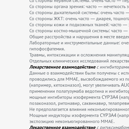
Со стороны нервной системы: очень часто — пе
Со стороны органа зрения: часто — нечеткость 
Со стороны дыхательной системы: очень часто 
Со стороны ЖКТ: очень часто — диарея, тошнота,
Со стороны кожи и подкожных тканей: часто — 
Со стороны костно-мышечной системы: часто — 
Общие расстройства и нарушения в месте введен
Лабораторные и инструментальные данные: очен
гипофосфатемия.
Травмы, интоксикации и осложнения манипуляц
Отдельных клинических исследований лекарстве
Лекарственное взаимодействие
с ингибиторами
Данные о взаимодействии были получены с исп
проводились для ММАЕ, высвобождаемого из по
(например, кетоконазол), могут увеличивать 
применении полатузумаба ведотина и ингибито
мощные ингибиторы изофермента CYP3A4 (напри
позаконазол, ритонавир, саквинавир, телапреви
Не предполагается влияния неконъюгированно
Мощные индукторы изофермента CYP3A4 (напри
экспозицию неконъюгированного ММАЕ.
Лекарственное взаимодействие
с ритуксимабом