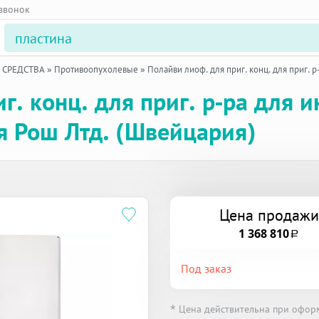
 звонок
 СРЕДСТВА
»
Противоопухолевые
»
Полайви лиоф. для приг. конц. для приг. р
г. конц. для приг. р-ра для 
 Рош Лтд. (Швейцария)
Цена продажи
1 368 810
a
Под заказ
* Цена действительна при офор