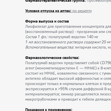
Фармакотерапевтическая группа:
Противоопухо
Условия отпуска из аптек:
по рецепту
Форма выпуска и состав
Лиофилизат для приготовления концентрата для
(восстановленный раствор) - прозрачная или сл
Состав 1 фл.:
полатузумаб ведотин
140 мг
1 мл восстановленного раствора содержит
20 мг
Вспомогательные вещества:
янтарная кислота, н
Фармакологические свойства:
Полатузумаб ведотин представляет собой СD79
агент (монометилауристатин Е — ММАЕ) к В-клет
состоит из ММАЕ, ковалентно связанного с гу
антитело обладает высокой аффинностью и сел
происходит только в нормальных клетках в пред
экспрессируется в >95% случаев диффузной В-
интернализируется; линкер расщепляется лизос
микротрубочками и приводит к гибели делящихс
Показания к применению: