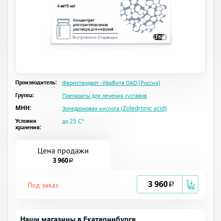
Производитель:
Фармстандарт -УфаВита ОАО (Россия)
Группа:
Препараты для лечения суставов
MHH:
Золедроновая кислота (Zoledronic acid)
Условия
до 25 C°
хранения:
Цена продажи
3 960
a
3 960
Под заказ
a
Наши магазины в Екатеринбурге