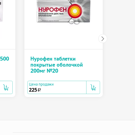
Нурофе
капсу
Цена прод
241
a
 500
Нурофен таблетки
покрытые оболочкой
200мг №20
Цена продажи
225
a