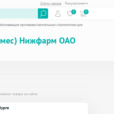
Статус заказа
Покупателям
0
0
зболивающие противовоспалительные спазмолитики для
х мес) Нижфарм ОАО
млении товара на сайте
бурге