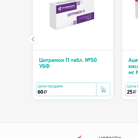
Цитрамон П табл. №50
Аце
УБФ
кис
мг 
Цена продажи
Цена 
60
25
a
a