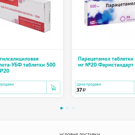
тилсалициловая
Парацетамол таблетки
лота-УБФ таблетки 500
мг №20 Фармстандарт
№20
продажи
Цена продажи
37
a
УСЛОВИЯ ДОСТАВКИ