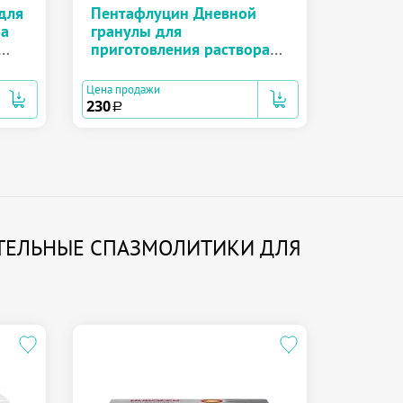
для
Пентафлуцин Дневной
ра
гранулы для
приготовления раствора
для приема внутрь 5 г
№10
Цена продажи
230
a
ТЕЛЬНЫЕ СПАЗМОЛИТИКИ ДЛЯ