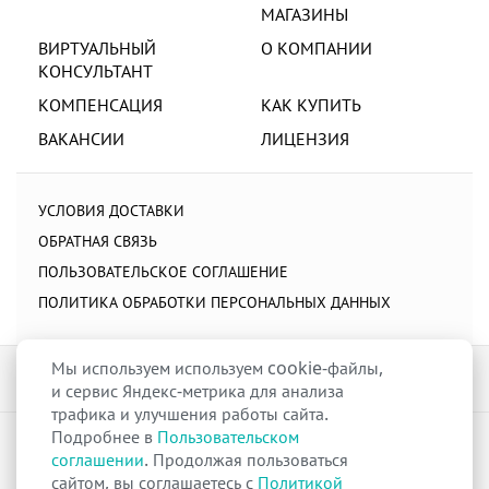
МАГАЗИНЫ
ВИРТУАЛЬНЫЙ
О КОМПАНИИ
КОНСУЛЬТАНТ
КОМПЕНСАЦИЯ
КАК КУПИТЬ
ВАКАНСИИ
ЛИЦЕНЗИЯ
УСЛОВИЯ ДОСТАВКИ
ОБРАТНАЯ СВЯЗЬ
ПОЛЬЗОВАТЕЛЬСКОЕ СОГЛАШЕНИЕ
ПОЛИТИКА ОБРАБОТКИ ПЕРСОНАЛЬНЫХ ДАННЫХ
Мы используем используем cookie-файлы,
и сервис Яндекс-метрика для анализа
трафика и улучшения работы сайта.
Подробнее в
Пользовательском
raduga-ural.ru ©
Группа компаний Радуга
соглашении
. Продолжая пользоваться
Лицензия
Л042-00110-77/00263680
от 07 декабря 2017 г.
сайтом, вы соглашаетесь с
Политикой