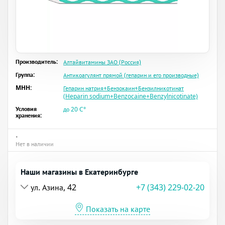
Производитель:
Алтайвитамины ЗАО (Россия)
Группа:
Антикоагулянт прямой (гепарин и его производные)
MHH:
Гепарин натрия+Бензокаин+Бензилникотинат
(Heparin sodium+Benzocaine+Benzylnicotinate)
Условия
до 20 C°
хранения:
•
Нет в наличии
Наши магазины в Екатеринбурге
ул. Азина, 42
+7 (343) 229-02-20
Показать на карте