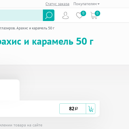
Статус заказа
Покупателям
0
0
глазиров. Арахис и карамель 50 г
ахис и карамель 50 г
82
a
млении товара на сайте