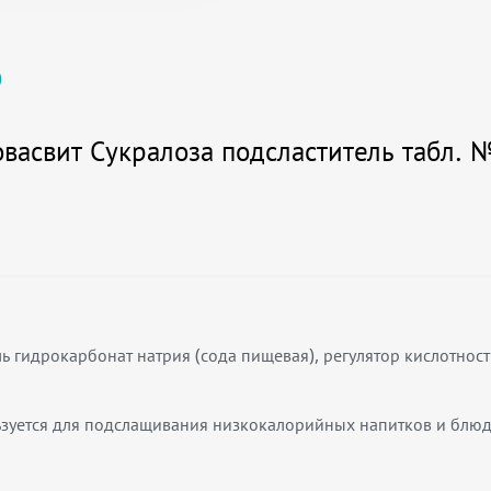
)
васвит Сукралоза подсластитель табл.
ль гидрокарбонат натрия (сода пищевая), регулятор кислотност
льзуется для подслащивания низкокалорийных напитков и блюд