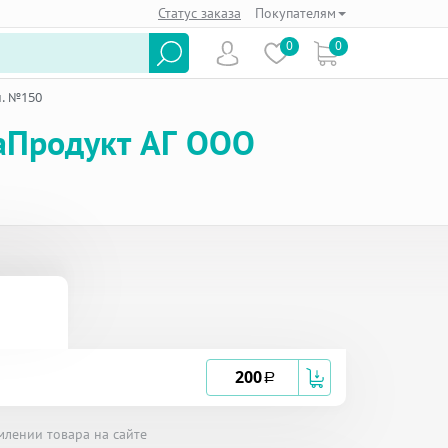
Статус заказа
Покупателям
0
0
л. №150
ваПродукт АГ ООО
200
a
млении товара на сайте