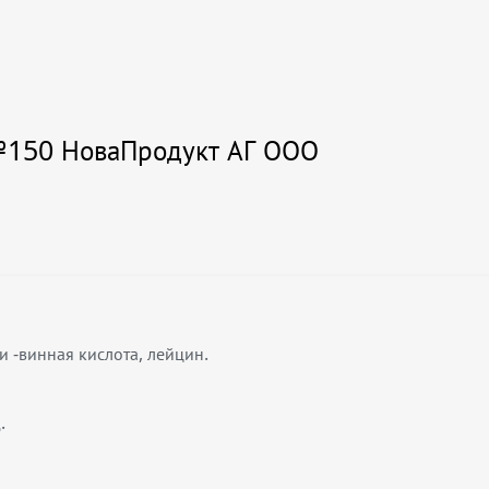
 №150 НоваПродукт АГ ООО
и -винная кислота, лейцин.
.