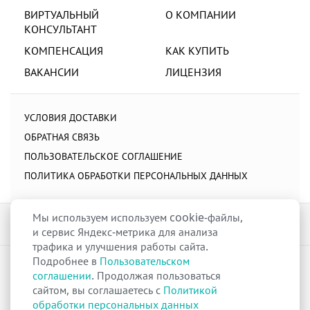
ВИРТУАЛЬНЫЙ
О КОМПАНИИ
КОНСУЛЬТАНТ
КОМПЕНСАЦИЯ
КАК КУПИТЬ
ВАКАНСИИ
ЛИЦЕНЗИЯ
УСЛОВИЯ ДОСТАВКИ
ОБРАТНАЯ СВЯЗЬ
ПОЛЬЗОВАТЕЛЬСКОЕ СОГЛАШЕНИЕ
ПОЛИТИКА ОБРАБОТКИ ПЕРСОНАЛЬНЫХ ДАННЫХ
Мы используем используем cookie-файлы,
и сервис Яндекс-метрика для анализа
трафика и улучшения работы сайта.
Подробнее в
Пользовательском
raduga-ural.ru ©
Группа компаний Радуга
соглашении
. Продолжая пользоваться
Лицензия
Л042-00110-77/00263680
от 07 декабря 2017 г.
сайтом, вы соглашаетесь с
Политикой
Разрешение
№Р013-00110-66/03100314
на дистанционную торговлю
обработки персональных данных
лекарственными препаратами от 02 сентября 2025 г.