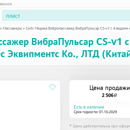
 звонок
»
Массажеры
»
СиЭс Медика Вибромассажер ВибраПульсар CS-v1 с 4 видами 
сажер ВибраПульсар CS-v1 с
с Эквипментс Ко., ЛТД (Кита
Цена продажи
2 506
a
Есть в наличии
Срок годности: 01.10.2029
* Цена действительна при офор