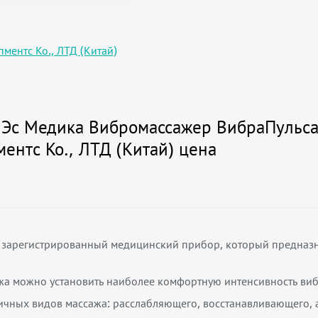
ментс Ко., ЛТД (Китай)
Эс Медика Вибромассажер ВибраПульсар
ентс Ко., ЛТД (Китай) цена
 зарегистрированный медицинский прибор, который предназ
а можно установить наиболее комфортную интенсивность вибр
ичных видов массажа: расслабляющего, восстанавливающего, 