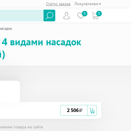
Статус заказа
Покупателям
0
0
насадок
 4 видами насадок
й)
2 506
a
млении товара на сайте