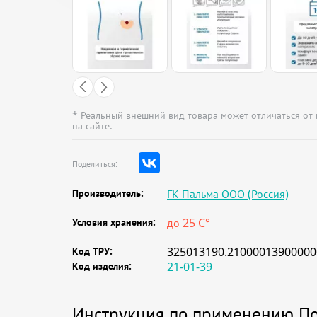
* Реальный внешний вид товара может отличаться от
на сайте.
Поделиться:
Производитель:
ГК Пальма ООО (Россия)
Условия хранения:
до 25 C°
Код ТРУ:
325013190.21000013900000
Код изделия:
21-01-39
Инструкция по применению По