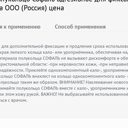
 ООО (Россия) цена
я к применению
Способ применения
о для дополнительной фиксации и продления срока использов
рая липкого кольца кало- или уроприёмника, обеспечивая на
атериала полукольца СОФАЛЬ не вызывают дискомфорта и обе
еристомальной области: -при неровностях кожи, -при неправи
 надёжности. Приклейте однокомпонентный кало-, уроприемн
кольцо СОФАЛЬ внахлест на кольцо однокомпонентного кало
полукольцо таким же образом. ВНИМАНИЕ! Наклеивание нового
Снимайте полукольцо СОФАЛЬ вместе с кало-, уроприемникам
при этом кожу рукой. ВАЖНО! Не выбрасывайте использованно
ься с врачом.