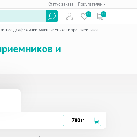
Статус заказа
Покупателям
0
0
езивное для фиксации калоприемников и уроприемников
приемников и
780
a