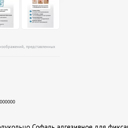
 изображений, представленных
000000
лукольцо Софаль адгезивное для фикса