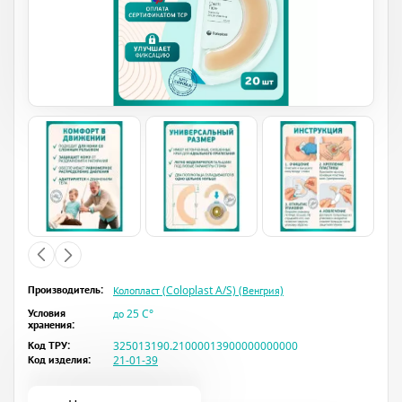
Производитель:
Колопласт (Coloplast A/S) (Венгрия)
Условия
до 25 C°
хранения:
Код ТРУ:
325013190.21000013900000000000
Код изделия:
21-01-39