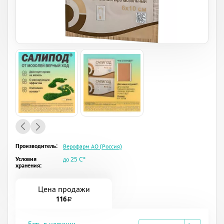
Производитель:
Верофарм АО (Россия)
Условия
до 25 C°
хранения:
Цена продажи
116
a
Есть в наличии