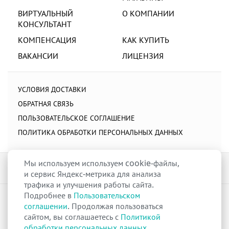
ВИРТУАЛЬНЫЙ
О КОМПАНИИ
КОНСУЛЬТАНТ
КОМПЕНСАЦИЯ
КАК КУПИТЬ
ВАКАНСИИ
ЛИЦЕНЗИЯ
УСЛОВИЯ ДОСТАВКИ
ОБРАТНАЯ СВЯЗЬ
ПОЛЬЗОВАТЕЛЬСКОЕ СОГЛАШЕНИЕ
ПОЛИТИКА ОБРАБОТКИ ПЕРСОНАЛЬНЫХ ДАННЫХ
Мы используем используем cookie-файлы,
и сервис Яндекс-метрика для анализа
трафика и улучшения работы сайта.
Подробнее в
Пользовательском
raduga-ural.ru ©
Группа компаний Радуга
соглашении
. Продолжая пользоваться
Лицензия
Л042-00110-77/00263680
от 07 декабря 2017 г.
сайтом, вы соглашаетесь с
Политикой
Разрешение
№Р013-00110-66/03100314
на дистанционную торговлю
обработки персональных данных
лекарственными препаратами от 02 сентября 2025 г.