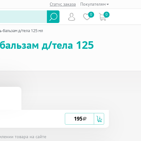
Статус заказа
Покупателям
0
0
-бальзам д/тела 125 мл
бальзам д/тела 125
195
a
млении товара на сайте