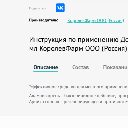
Поделиться:
Производитель:
КоролевФарм ООО (Россия)
Инструкция по применению До
мл КоролевФарм ООО (Россия)
Описание
Состав
Показани
Эффективное средство для местного применения
Адамов корень – бактерицидное действие, про
Арника горная – регенерирующее и противоотеч