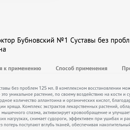
тор Бубновский №1 Суставы без пробле
на
я к применению
Способ применения
Пр
ставы без проблем 125 мл. В комплексном восстановлении мож
это уникальное растение, по своему воздействию на кости и с
рдное количество аллантоина и органических кислот, благода
ии хряща. Комплекс экстрактов лекарственных растений, обл
и мышечного спазма, активизирует кровообращение и улучшает
их нагрузках, снимает судороги, эффективен при ушибах и р
з потерь поступают вглубь тканей, обеспечивая накопительн