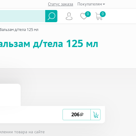
Статус заказа
Покупателям
0
0
бальзам д/тела 125 мл
альзам д/тела 125 мл
206
a
млении товара на сайте