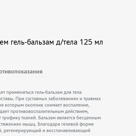
м гель-бальзам д/тела 125 мл
отивопоказания
ет применяться гель-бальзам для тела
уставы. При суставных заболеваниях и травмах
ря которым окопник снимает воспаление,
адает противовоспалительным действием,
 трофику тканей. Бальзам является бесценным
астяжениях мышц. Благодаря гелевой форме
ый, регенерирующий и восстанавливающий