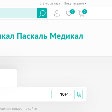
Статус заказа
Покупателям
0
0
икал Паскаль Медикал
10
a
млении товара на сайте