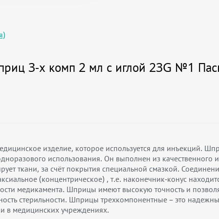
я)
риц 3-х комп 2 мл с иглой 23G №1 Пас
едицинское изделие, которое используется для инъекций. Ш
дноразового использования. Он выполнен из качественного и 
рует ткани, за счёт покрытия специальной смазкой. Соединени
аксиальное (концентрическое) , т.е. наконечник-конус наход
ости медикамента. Шприцы имеют высокую точность и позволя
ность стерильности. Шприцы трехкомпонентные – это надежны
и в медицинских учреждениях.