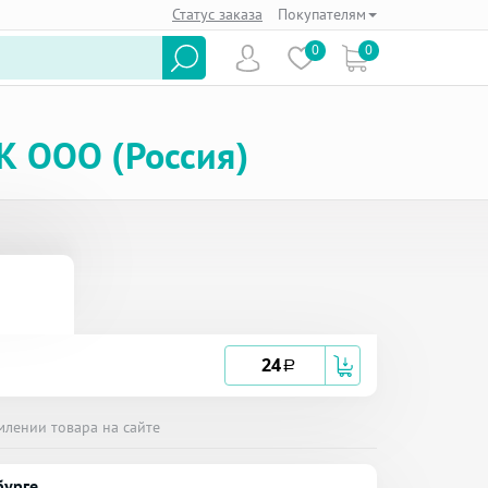
Статус заказа
Покупателям
0
0
К ООО (Россия)
24
a
млении товара на сайте
бурге