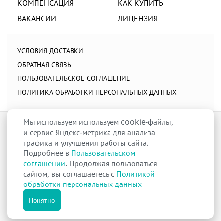
КОМПЕНСАЦИЯ
КАК КУПИТЬ
ВАКАНСИИ
ЛИЦЕНЗИЯ
УСЛОВИЯ ДОСТАВКИ
ОБРАТНАЯ СВЯЗЬ
ПОЛЬЗОВАТЕЛЬСКОЕ СОГЛАШЕНИЕ
ПОЛИТИКА ОБРАБОТКИ ПЕРСОНАЛЬНЫХ ДАННЫХ
Мы используем используем cookie-файлы,
и сервис Яндекс-метрика для анализа
трафика и улучшения работы сайта.
Подробнее в
Пользовательском
raduga-ural.ru ©
Группа компаний Радуга
соглашении
. Продолжая пользоваться
Лицензия
Л042-00110-77/00263680
от 07 декабря 2017 г.
сайтом, вы соглашаетесь с
Политикой
Разрешение
№Р013-00110-66/03100314
на дистанционную торговлю
обработки персональных данных
лекарственными препаратами от 02 сентября 2025 г.
Все права защищены
Понятно