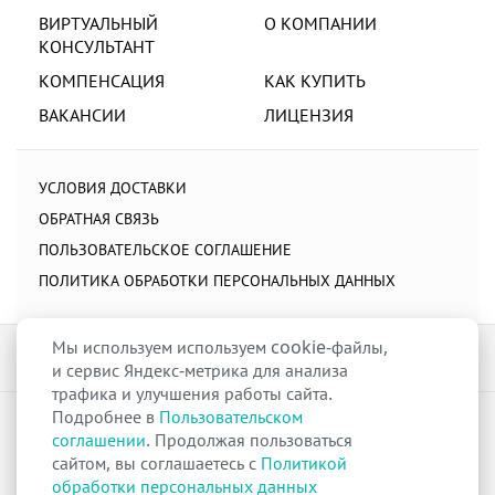
ВИРТУАЛЬНЫЙ
О КОМПАНИИ
КОНСУЛЬТАНТ
КОМПЕНСАЦИЯ
КАК КУПИТЬ
ВАКАНСИИ
ЛИЦЕНЗИЯ
УСЛОВИЯ ДОСТАВКИ
ОБРАТНАЯ СВЯЗЬ
ПОЛЬЗОВАТЕЛЬСКОЕ СОГЛАШЕНИЕ
ПОЛИТИКА ОБРАБОТКИ ПЕРСОНАЛЬНЫХ ДАННЫХ
Мы используем используем cookie-файлы,
и сервис Яндекс-метрика для анализа
трафика и улучшения работы сайта.
Подробнее в
Пользовательском
raduga-ural.ru ©
Группа компаний Радуга
соглашении
. Продолжая пользоваться
Лицензия
Л042-00110-77/00263680
от 07 декабря 2017 г.
сайтом, вы соглашаетесь с
Политикой
Разрешение
№Р013-00110-66/03100314
на дистанционную торговлю
обработки персональных данных
лекарственными препаратами от 02 сентября 2025 г.