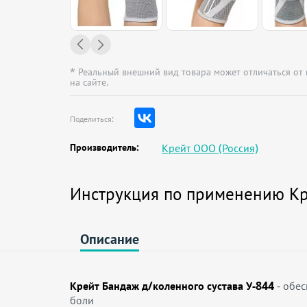
* Реальный внешний вид товара может отличаться от
на сайте.
Поделиться:
Производитель:
Крейт ООО (Россия)
Инструкция по применению Кре
Описание
Крейт Бандаж д/коленного сустава У-844
- обе
боли