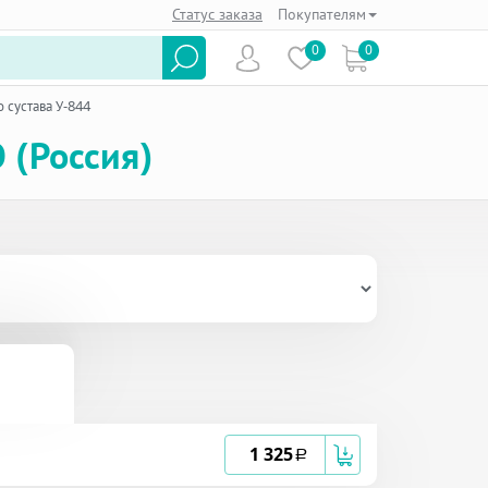
Статус заказа
Покупателям
0
0
 сустава У-844
 (Россия)
1 325
a